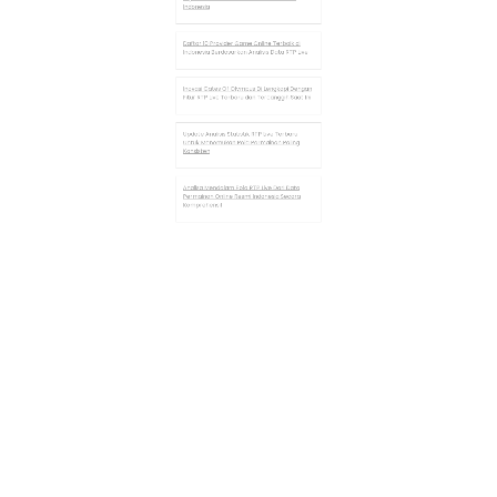
Pemetaan Minat Pembaca Mahjong Ways Dan
Permainan Lainnya
Strategi Praktis Optimasi RTP Live Guna Hasil
88 Juta
Analisis Struktur Data RTP Live Terkait Variasi
Pola Acak
Analisis Probabilitas Dan Variansi Dalam RTP
Live Terbaru